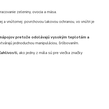
acovanie zeleniny, ovocia a mäsa.
ej a vnútornej povrchovou lakovou ochranou, vo vnútri je
 nápojov pretože odolávajú vysokým teplotám a
várajú jednoduchou manipuláciou, šróbovaním.
ahlivosti,
ako jedny z mála sú pre viečka značky