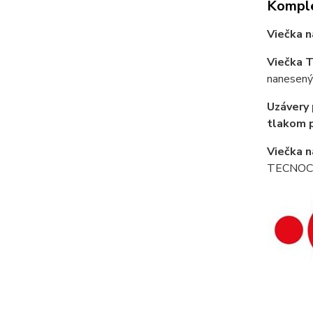
Komple
Viečka 
Viečka T
nanesený 
Uzávery 
tlakom pr
Viečka n
TECNOCAP