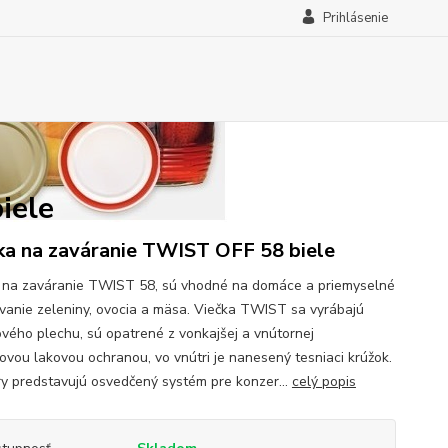
Prihlásenie
iele
ka na zaváranie TWIST OFF 58 biele
 na zaváranie TWIST 58, sú vhodné na domáce a priemyselné
vanie zeleniny, ovocia a mäsa. Viečka TWIST sa vyrábajú
ového plechu, sú opatrené z vonkajšej a vnútornej
ovou lakovou ochranou, vo vnútri je nanesený tesniaci krúžok.
y predstavujú osvedčený systém pre konzer...
celý popis