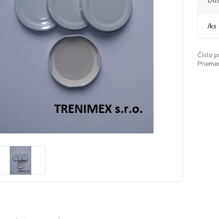
Dos
/
ks
Číslo p
Priemer