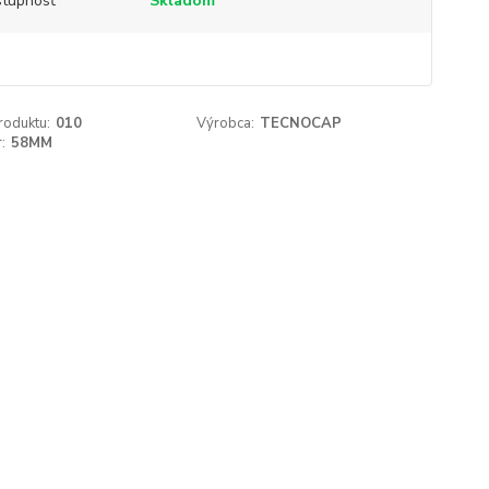
tupnosť
Skladom
roduktu:
010
Výrobca:
TECNOCAP
:
58MM