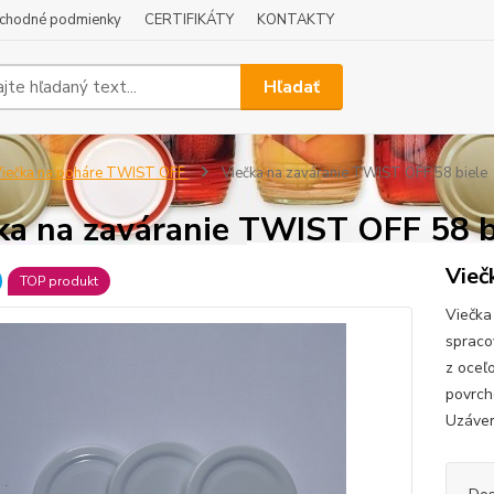
chodné podmienky
CERTIFIKÁTY
KONTAKTY
Hľadať
iečka na poháre TWIST OFF
Viečka na zaváranie TWIST OFF 58 biele
ka na zaváranie TWIST OFF 58 b
Vieč
TOP produkt
Viečka
spraco
z oceľ
povrch
Uzáver