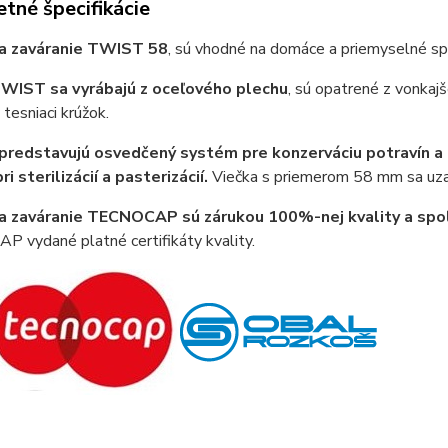
tné špecifikácie
na zaváranie TWIST 58
, sú vhodné na domáce a priemyselné spr
WIST sa vyrábajú z oceľového plechu
, sú opatrené z vonkajš
tesniaci krúžok.
predstavujú osvedčený systém pre konzerváciu potravín a
i sterilizácií a pasterizácií.
Viečka s priemerom 58 mm sa uzat
a zaváranie TECNOCAP sú zárukou 100%-nej kvality a spoľ
 vydané platné certifikáty kvality.