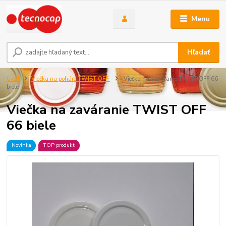
Menu
Hľadať
Úvod
Viečka na poháre TWIST OFF
Viečka na zaváranie TWIST OFF 66
biele
Viečka na zaváranie TWIST OFF
66 biele
Novinka
TOP produkt