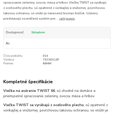
spracovanie zeleniny, ovocia, mäsa a hríbov. Viečka TWIST sa vyrábajú
z oceľového plechu, sú opatrené z vonkajšej a vnútornej povrchovou
lakovou ochranou, vo vnútri je nanesený tesniaci krúžok. Uzávery
predstavujú osvedčený systém pre ...
celý popis
Dostupnosť
Skladom
/
ks
Číslo produktu:
014
Výrobca:
TECNOCAP
Priemer:
66MM
Kompletné špecifikácie
Viečka na aváranie TWIST 66
, sú vhodné na domáce a
priemyselné spracovanie zeleniny, ovocia, mäsa a hríbov.
Viečka TWIST sa vyrábajú z oceľového plechu
, sú opatrené z
vonkajšej a vnútornej povrchovou lakovou ochranou, vo vnútri je