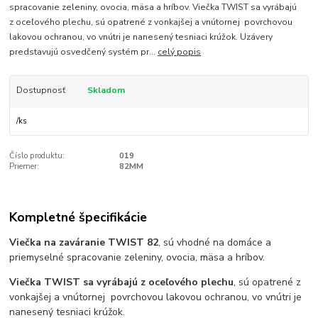
spracovanie zeleniny, ovocia, mäsa a hríbov. Viečka TWIST sa vyrábajú
z oceľového plechu, sú opatrené z vonkajšej a vnútornej povrchovou
lakovou ochranou, vo vnútri je nanesený tesniaci krúžok. Uzávery
predstavujú osvedčený systém pr...
celý popis
Dostupnosť
Skladom
/
ks
Číslo produktu:
019
Priemer:
82MM
Kompletné špecifikácie
Viečka na zaváranie TWIST 82
, sú vhodné na domáce a
priemyselné spracovanie zeleniny, ovocia, mäsa a hríbov.
Viečka TWIST sa vyrábajú z oceľového plechu
, sú opatrené z
vonkajšej a vnútornej povrchovou lakovou ochranou, vo vnútri je
nanesený tesniaci krúžok.