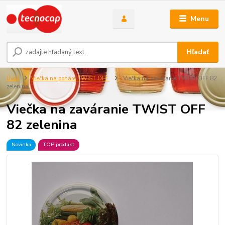
Menu
Hľadať
Úvod
Viečka na poháre TWIST OFF
Viečka na zaváranie TWIST OFF 82
zelenina
Viečka na zaváranie TWIST OFF
82 zelenina
Novinka
TOP produkt