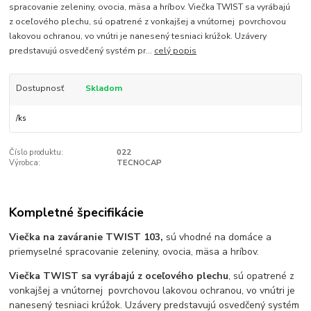
spracovanie zeleniny, ovocia, mäsa a hríbov. Viečka TWIST sa vyrábajú
z oceľového plechu, sú opatrené z vonkajšej a vnútornej povrchovou
lakovou ochranou, vo vnútri je nanesený tesniaci krúžok. Uzávery
predstavujú osvedčený systém pr...
celý popis
Dostupnosť
Skladom
/
ks
Číslo produktu:
022
Výrobca:
TECNOCAP
Kompletné špecifikácie
Viečka na zaváranie TWIST 103,
sú vhodné na domáce a
priemyselné spracovanie zeleniny, ovocia, mäsa a hríbov.
Viečka TWIST sa vyrábajú z oceľového plechu
, sú opatrené z
vonkajšej a vnútornej povrchovou lakovou ochranou, vo vnútri je
nanesený tesniaci krúžok. Uzávery predstavujú osvedčený systém