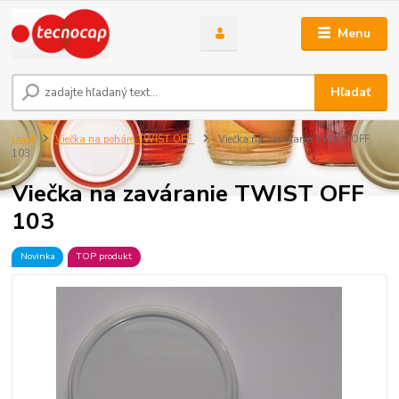
Menu
Hľadať
Úvod
Viečka na poháre TWIST OFF
Viečka na zaváranie TWIST OFF
103
Viečka na zaváranie TWIST OFF
103
Novinka
TOP produkt